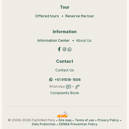
Tour
Offered tours
Reserve the tour
Information
Information Center
About Us
Contact
Contact Us
+51 91518-1506
WhatsApp
+
Complaints Book
© 2006-2026 FlyOnNet Peru •
•
•
•
Site map
Terms of use
Privacy Policy
•
Data Protection
ESNNA Prevention Policy