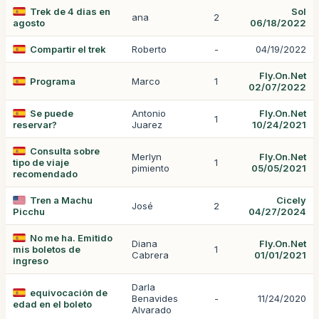
Trek de 4 dias en
Sol
ana
2
agosto
06/18/2022
Compartir el trek
Roberto
-
04/19/2022
Fly.On.Net
Programa
Marco
1
02/07/2022
Se puede
Antonio
Fly.On.Net
1
reservar?
Juarez
10/24/2021
Consulta sobre
Merlyn
Fly.On.Net
tipo de viaje
1
pimiento
05/05/2021
recomendado
Tren a Machu
Cicely
José
2
Picchu
04/27/2024
No me ha. Emitido
Diana
Fly.On.Net
mis boletos de
1
Cabrera
01/01/2021
ingreso
Darla
equivocación de
Benavides
-
11/24/2020
edad en el boleto
Alvarado