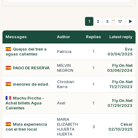
...
1
2
3
17
▶
Messages
Author
Replies
Latest reply
Quejas del tren a
Eva
Patricia
1
aguas calientes
03/04/2025
MELVIN
Fly.On.Net
PAGO DE RESERVA
1
NEGRON
03/06/2024
Christian
Fly.On.Net
menores de edad.
1
Barra
11/27/2023
Machu Picchu -
Fly.On.Net
Achat billets Agua
Axel
1
07/29/2023
Calientes
MARIA
Mala experiencia
ELIZABETH
César
3
con el tren local
HJUERTA
02/10/2025
HUERTA