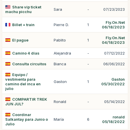
Share vip ticket
Sara
-
07/23/2023
machu picchu
Fly.On.Net
Billet + train
Pierre D.
1
06/18/2023
Fly.On.Net
El pague
Pablito
1
04/18/2023
Camino 4 días
Alejandra
-
07/12/2022
Consulta circuitos
Bianca
-
06/06/2022
Equipo /
vestimenta para
Gaston
Gaston
1
camino del inca en
05/30/2022
julio
COMPARTIR TREK
Ronald
-
05/14/2022
JUN JUL?
Coordinar
ronald
Salkantay para Junio o
María
6
05/18/2022
Julio