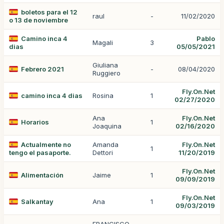
boletos para el 12
raul
-
11/02/2020
o 13 de noviembre
Camino inca 4
Pablo
Magali
3
dias
05/05/2021
Giuliana
Febrero 2021
-
08/04/2020
Ruggiero
Fly.On.Net
camino inca 4 dias
Rosina
1
02/27/2020
Ana
Fly.On.Net
Horarios
1
Joaquina
02/16/2020
Actualmente no
Amanda
Fly.On.Net
1
tengo el pasaporte.
Dettori
11/20/2019
Fly.On.Net
Alimentación
Jaime
1
09/09/2019
Fly.On.Net
Salkantay
Ana
1
09/03/2019