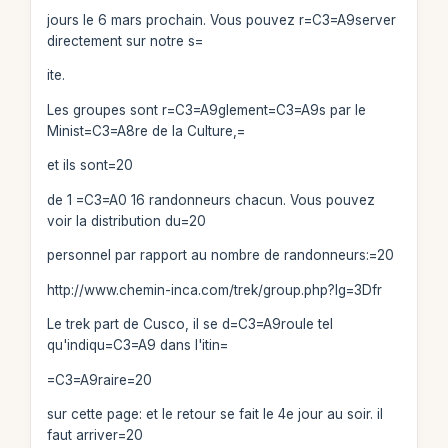
jours le 6 mars prochain. Vous pouvez r=C3=A9server
directement sur notre s=
ite.
Les groupes sont r=C3=A9glement=C3=A9s par le
Minist=C3=A8re de la Culture,=
et ils sont=20
de 1 =C3=A0 16 randonneurs chacun. Vous pouvez
voir la distribution du=20
personnel par rapport au nombre de randonneurs:=20
http://www.chemin-inca.com/trek/group.php?lg=3Dfr
Le trek part de Cusco, il se d=C3=A9roule tel
qu'indiqu=C3=A9 dans l'itin=
=C3=A9raire=20
sur cette page: et le retour se fait le 4e jour au soir. il
faut arriver=20