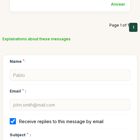
Answer
Page 1 of 1
1
Explainations about these messages
Name
*:
Email
*
:
Receive replies to this message by email
Subject
*
: