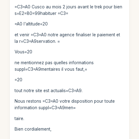
=C3=A0 Cusco au mois 2 jours avant le trek pour bien
s=E2=80=99habituer =C3=
=A0 l'altitude=20
et venir =C3=A0 notre agence finaliser le paiement et
la r=C3=A9servation. =
Vous=20
ne mentionnez pas quelles informations
suppl=C3=A9mentaires il vous faut,=
=20
tout notre site est actualis=C3=A9.
Nous restons =C3=A0 votre disposition pour toute
information suppl=C3=A9men=
taire.
Bien cordialement,