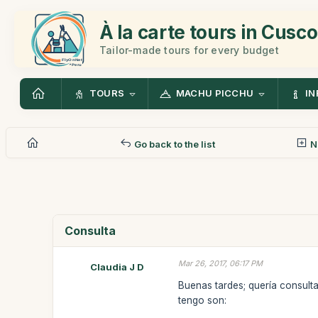
À la carte tours in Cusco
Tailor-made tours for every budget
TOURS
MACHU PICCHU
IN
Go back to the list
N
Consulta
Mar 26, 2017, 06:17 PM
Claudia J D
Buenas tardes; quería consult
tengo son: