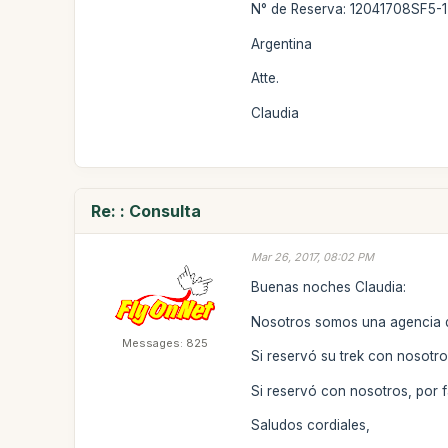
N° de Reserva: 12041708SF5-1
Argentina
Atte.
Claudia
Re: : Consulta
Mar 26, 2017, 08:02 PM
Buenas noches Claudia:
Nosotros somos una agencia d
Messages: 825
Si reservó su trek con nosotr
Si reservó con nosotros, por 
Saludos cordiales,