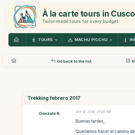
À la carte tours in Cusco
Tailor-made tours for every budget
TOURS
MACHU PICCHU
IN
Go back to the list
N
Trekking febrero 2017
Oct 12, 2016, 01:05 PM
Gonzalo R.
Buenas tardes,
Queríamos hacer el camino del